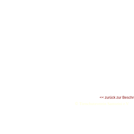
<< zurück zur Besch
©
Tierschutzverein Santorini e.V.