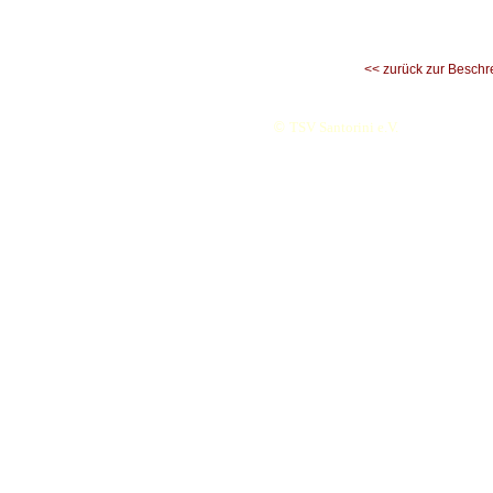
<< zurück zur Beschr
©
TSV Santorini e.V.