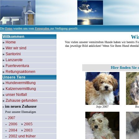
Die
Fotos
wurden uns vom
Fotografen
zur Verfügung gestellt.
Wir
Willkommen
»
Home
Von vielen unserer vermittelten Hunde haben wir bereits F
das jeweilige Bild anklicken! Wenn Sie Ihren Hund ebenfal
»
Wer wir sind
»
Santorini
»
Lanzarote
»
Fuerteventura
Hier finden Sie
»
Rettungsaktionen
Unsere Tiere
»
Hundevermittlung
»
Katzenvermittlung
»
unser Notfall
»
Zuhause gefunden
im neuen Zuhause
»
Jojo 2007
Br
Post unserer Ehemaligen
2007
»
2006
2005
»
»
2004
2003
»
»
2002
und früher
»