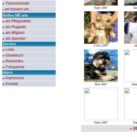
»
Tierschicksale
Pally 2007
Ke
wir trauern um ...
»
Helfen
SIE
uns
»
als Pflegestelle
»
als Flugpate
»
als Mitglied
»
als Spender
Service
CuCu 2007
M
»
Links
»
Gästebuch
»
Reiseinfos
»
Fotogalerie
Intern
»
Impressum
»
Kontakt
Bob 2007
Dom
Felix 2007
Pa
»
2