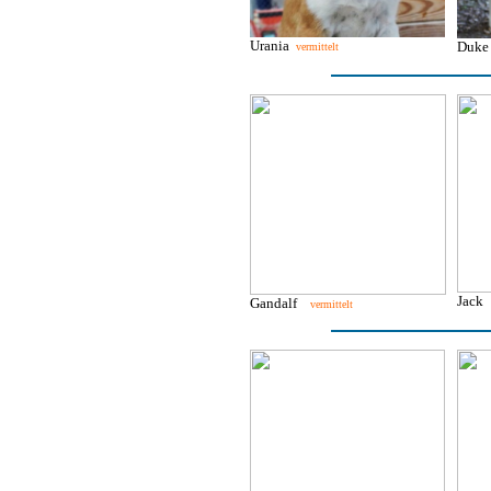
Urania
Duk
vermittelt
Jac
Gandalf
vermittelt