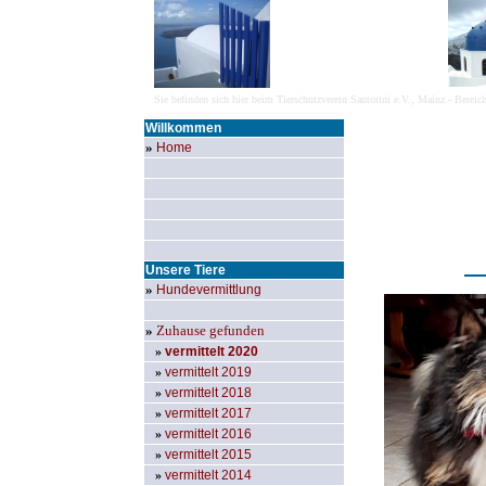
Sie
befinden sich hier beim Tierschutzverein Santorini e.V., Mainz - Berei
Willkommen
»
Home
Unsere Tiere
»
Hundevermittlung
»
Zuhause gefunden
»
vermittelt 2020
»
vermittelt 2019
»
vermittelt 2018
»
vermittelt 2017
»
vermittelt 2016
»
vermittelt 2015
»
vermittelt 2014