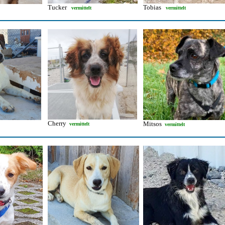
Tucker
Tobias
vermittelt
vermittelt
Cherry
Mitsos
vermittelt
vermittelt