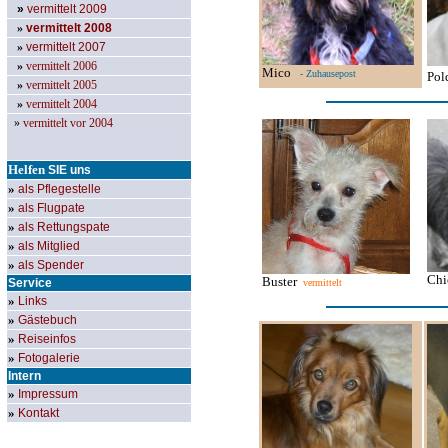
»
vermittelt 2009
»
vermittelt 2008
»
vermittelt 2007
»
vermittelt 2006
Mico
- Zuhausepost
Pol
»
vermittelt 2005
»
vermittelt 2004
»
vermittelt vor 2004
Helfen
SIE
uns
»
als Pflegestelle
»
als Flugpate
»
als Rettungspate
»
als Mitglied
»
als Spender
Ch
Buster
Service
vermittelt
»
Links
»
Gästebuch
»
Reiseinfos
»
Fotogalerie
Intern
»
Impressum
»
Kontakt