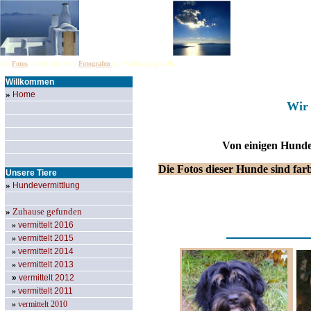
Die
Fotos
wurden uns vom
Fotografen
zur Verfügung gestellt.
Willkommen
»
Home
Wir 
Von einigen Hunde
Die Fotos dieser Hunde sind farb
Unsere Tiere
»
Hundevermittlung
»
Zuhause gefunden
»
vermittelt 2016
»
vermittelt 2015
»
vermittelt 2014
»
vermittelt 2013
»
vermittelt 2012
»
vermittelt 2011
»
vermittelt 2010