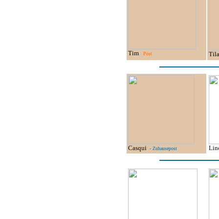
Tim
Til
Post
Casqui
Lin
- Zuhausepost