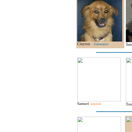
Clayton
Sa
- Zuhausepost
Samuel
To
vermittelt