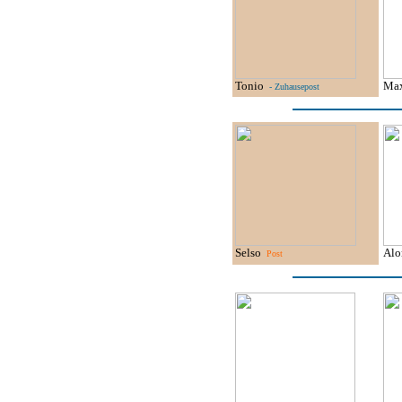
Tonio
Ma
- Zuhausepost
Selso
Al
Post