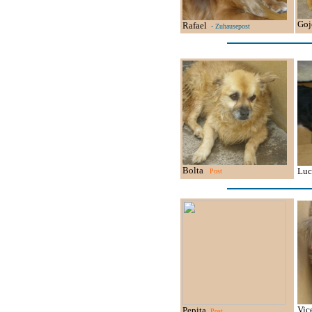
Go
Rafael
- Zuhausepost
Bolta
Lu
Post
Vic
Pepita
Post