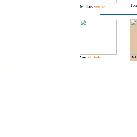
To
Markos
vermittelt
Sam
Ra
vermittelt
©
TSV Santorini e.V.