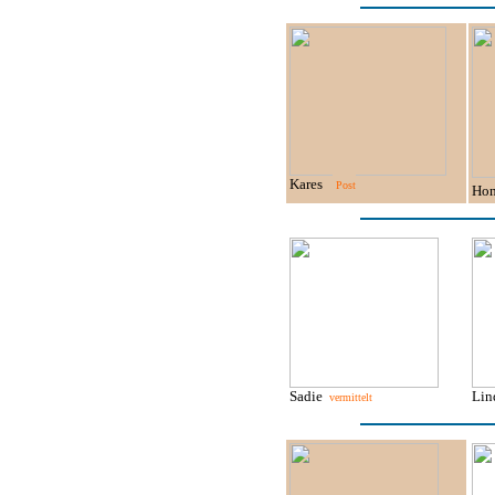
Kares
Post
Ho
Sadie
Li
vermittelt