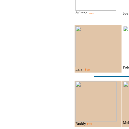
Sultano
Jo
verm.
Po
Lara
Post
Me
Buddy
Post