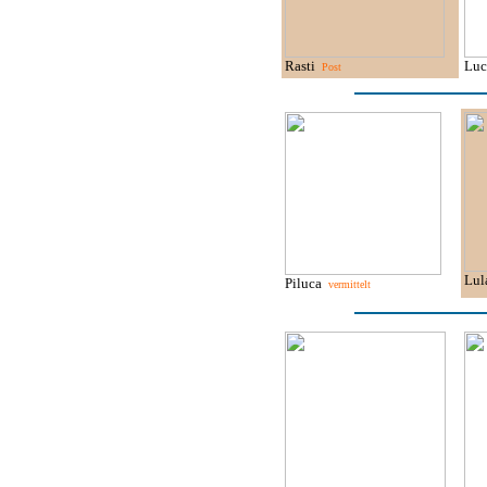
Rasti
Lu
Post
Lu
Piluca
vermittelt